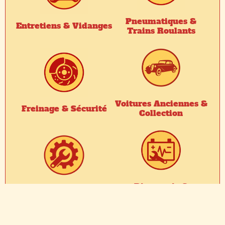
Pneumatiques &
Entretiens & Vidanges
Trains Roulants
Voitures Anciennes &
Freinage & Sécurité
Collection
Diagnostic &
Mécanique Générale
Électricité Auto